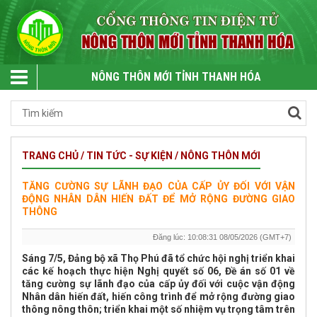
NÔNG THÔN MỚI TỈNH THANH HÓA
TRANG CHỦ / TIN TỨC - SỰ KIỆN / NÔNG THÔN MỚI
TĂNG CƯỜNG SỰ LÃNH ĐẠO CỦA CẤP ỦY ĐỐI VỚI VẬN
ĐỘNG NHÂN DÂN HIẾN ĐẤT ĐỂ MỞ RỘNG ĐƯỜNG GIAO
THÔNG
Đăng lúc: 10:08:31 08/05/2026 (GMT+7)
Sáng 7/5, Đảng bộ xã Thọ Phú đã tổ chức hội nghị triển khai
các kế hoạch thực hiện Nghị quyết số 06, Đề án số 01 về
tăng cường sự lãnh đạo của cấp ủy đối với cuộc vận động
Nhân dân hiến đất, hiến công trình để mở rộng đường giao
thông nông thôn; triển khai một số nhiệm vụ trọng tâm trên