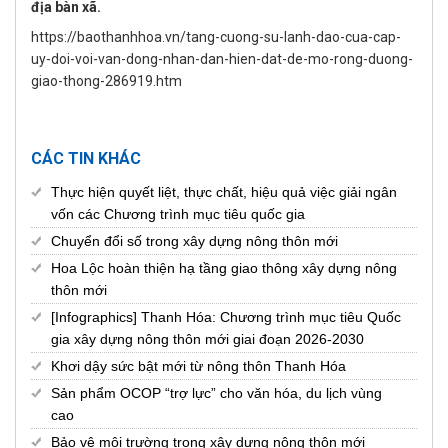
địa bàn xã.
https://baothanhhoa.vn/tang-cuong-su-lanh-dao-cua-cap-
uy-doi-voi-van-dong-nhan-dan-hien-dat-de-mo-rong-duong-
giao-thong-286919.htm
CÁC TIN KHÁC
Thực hiện quyết liệt, thực chất, hiệu quả việc giải ngân
vốn các Chương trình mục tiêu quốc gia
Chuyển đổi số trong xây dựng nông thôn mới
Hoa Lộc hoàn thiện hạ tầng giao thông xây dựng nông
thôn mới
[Infographics] Thanh Hóa: Chương trình mục tiêu Quốc
gia xây dựng nông thôn mới giai đoạn 2026-2030
Khơi dậy sức bật mới từ nông thôn Thanh Hóa
Sản phẩm OCOP “trợ lực” cho văn hóa, du lịch vùng
cao
Bảo vệ môi trường trong xây dựng nông thôn mới