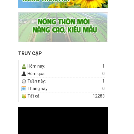
TRUY CẬP
Hôm nay:
1
Hôm qua:
0
Tuần này:
1
Tháng này:
0
Tất cả:
12283