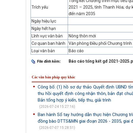
Tổng kết Chương trình mục tiêu qu
Trích yếu
2021 – 2025, tỉnh Thanh Hóa; dự 
đến năm 2035
Ngày hiệu lực
Ngày hết hạn
Lĩnh vực văn bản
Nông thôn mới
Cơ quan ban hành
Văn phòng Điều phối Chương trình
Loại văn bản
Báo cáo
Báo cáo tổng kết gđ 2021-2025.
File đính kèm:
Các văn bản pháp quy khác
Công bố: (1) hồ sơ dự thảo Quyết định UBND tỉnh 
thu hồi quyết định công nhận thôn, bản đạt chu
Bản tổng hợp ý kiến, tiếp thu, giải trình
(2026-07-24 15:27:16)
Ban hành Sổ tay hướng dẫn thực hiện Chương tr
đồng bào DTTS&MN giai đoạn 2026 - 2035, giai 
(2026-07-07 15:28:51)