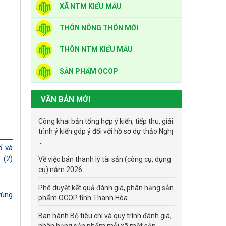
XÃ NTM KIỂU MẪU
THÔN NÔNG THÔN MỚI
THÔN NTM KIỂU MẪU
SẢN PHẨM OCOP
VĂN BẢN MỚI
Công khai bản tổng hợp ý kiến, tiếp thu, giải
trình ý kiến góp ý đối với hồ sơ dự thảo Nghị
...
ố và
 (2)
Về việc bán thanh lý tài sản (công cụ, dụng
cụ) năm 2026
Phê duyệt kết quả đánh giá, phân hạng sản
vùng
phẩm OCOP tỉnh Thanh Hóa ...
Ban hành Bộ tiêu chí và quy trình đánh giá,