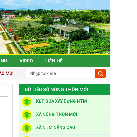
ẢNH
VIDEO
LIÊN HỆ
O MỪNG ĐẾN VỚI TRANG THÔNG TIN NÔNG THÔN MỚI TỈNH THANH
DỮ LIỆU SỐ NÔNG THÔN MỚI
KẾT QUẢ XÂY DỰNG NTM
XÃ NÔNG THÔN MỚI
XÃ NTM NÂNG CAO