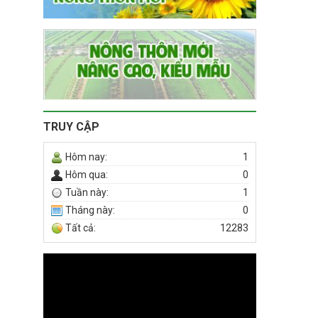
TRUY CẬP
Hôm nay:
1
Hôm qua:
0
Tuần này:
1
Tháng này:
0
Tất cả:
12283