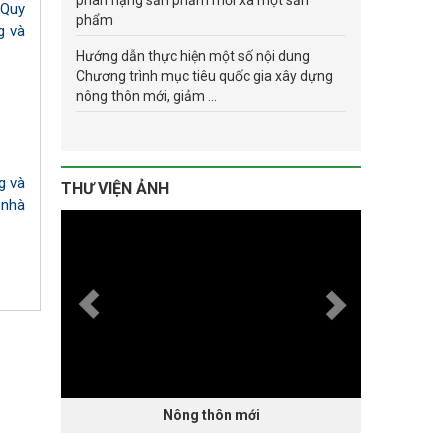
phân hạng sản phẩm mỗi xã một sản
 Quy
phẩm
g và
Hướng dẫn thực hiện một số nội dung
Chương trình mục tiêu quốc gia xây dựng
nông thôn mới, giảm ...
g và
THƯ VIỆN ẢNH
 nhà
Nông thôn mới
Hội nghị