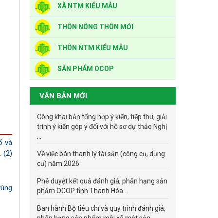
XÃ NTM KIỂU MẪU
THÔN NÔNG THÔN MỚI
THÔN NTM KIỂU MẪU
SẢN PHẨM OCOP
VĂN BẢN MỚI
Công khai bản tổng hợp ý kiến, tiếp thu, giải
trình ý kiến góp ý đối với hồ sơ dự thảo Nghị
...
ố và
 (2)
Về việc bán thanh lý tài sản (công cụ, dụng
cụ) năm 2026
Phê duyệt kết quả đánh giá, phân hạng sản
vùng
phẩm OCOP tỉnh Thanh Hóa ...
Ban hành Bộ tiêu chí và quy trình đánh giá,