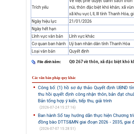
Về việc phê duyệt danh sách thôn
Trích yếu
núi, thôn đặc biệt khó khăn; xã vù
xã khu vực I, II, III tỉnh Thanh Hóa,
Ngày hiệu lực
21/01/2026
Ngày hết hạn
Lĩnh vực văn bản
Lĩnh vực khác
Cơ quan ban hành
Uỷ ban nhân dân tỉnh Thanh Hóa
Loại văn bản
Quyết định
QĐ 267 về thôn, xã đặc biệt khó
File đính kèm:
Các văn bản pháp quy khác
Công bố: (1) hồ sơ dự thảo Quyết định UBND tỉnh 
thu hồi quyết định công nhận thôn, bản đạt chu
Bản tổng hợp ý kiến, tiếp thu, giải trình
(2026-07-24 15:27:16)
Ban hành Sổ tay hướng dẫn thực hiện Chương tr
đồng bào DTTS&MN giai đoạn 2026 - 2035, giai 
(2026-07-07 15:28:51)