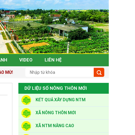
ẢNH
VIDEO
LIÊN HỆ
 MỪNG ĐẾN VỚI TRANG THÔNG TIN NÔNG THÔN MỚI TỈNH THANH
DỮ LIỆU SỐ NÔNG THÔN MỚI
KẾT QUẢ XÂY DỰNG NTM
XÃ NÔNG THÔN MỚI
XÃ NTM NÂNG CAO