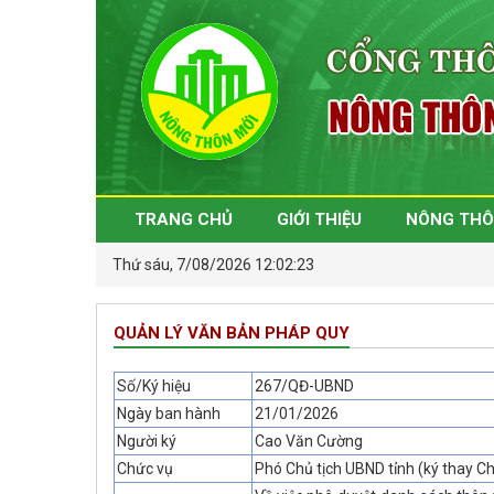
TRANG CHỦ
GIỚI THIỆU
NÔNG THÔ
Thứ sáu, 7/08/2026 12:02:24
QUẢN LÝ VĂN BẢN PHÁP QUY
Số/Ký hiệu
267/QĐ-UBND
Ngày ban hành
21/01/2026
Người ký
Cao Văn Cường
Chức vụ
Phó Chủ tịch UBND tỉnh (ký thay Ch