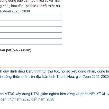
 vùng đồng bào dân tộc thiểu số và miền
ng đồng bào dân tộc thiểu số và miền núi,
 giai đoạn 2026 - 2030
 khăn.pdf(6922445kb)
quy định điều kiện, trình tự, thủ tục, hồ sơ xét, công nhận, công b
ẩn nông thôn mới trên địa bàn tỉnh Thanh Hóa, giai đoạn 2026-2030.
ình MTQG xây dựng NTM, giảm nghèo bền vững và phát triển KT-XH 
đoạn I: từ năm 2026 đến năm 2030