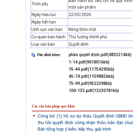
Ban hành Bộ tiêu chí và quy trì
Trích yếu
một sản phẩm
Ngày hiệu lực
22/05/2026
Ngày hết hạn
Lĩnh vực văn bản
Nông thôn mới
Cơ quan ban hành
Thủ tướng chính phủ
Loại văn bản
Quyết định
phần quyết định.pdf(4832214kb)
File đính kèm:
1-14.pdf(9018016kb)
15-44.pdf(11754295kb)
45-74.pdf(11598826kb)
75-99.pdf(9522398kb)
100-133.pdf(13230781kb)
Các văn bản pháp quy khác
Công bố: (1) hồ sơ dự thảo Quyết định UBND tỉnh 
thu hồi quyết định công nhận thôn, bản đạt chu
Bản tổng hợp ý kiến, tiếp thu, giải trình