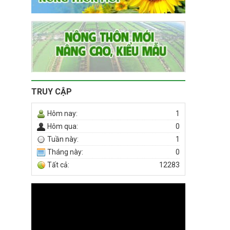
TRUY CẬP
Hôm nay:
1
Hôm qua:
0
Tuần này:
1
Tháng này:
0
Tất cả:
12283