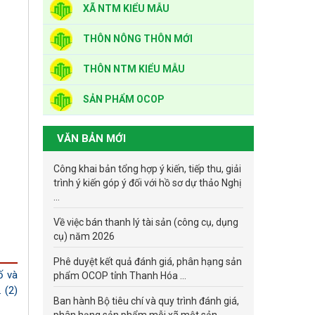
XÃ NTM KIỂU MẪU
THÔN NÔNG THÔN MỚI
THÔN NTM KIỂU MẪU
SẢN PHẨM OCOP
VĂN BẢN MỚI
Công khai bản tổng hợp ý kiến, tiếp thu, giải
trình ý kiến góp ý đối với hồ sơ dự thảo Nghị
...
Về việc bán thanh lý tài sản (công cụ, dụng
cụ) năm 2026
Phê duyệt kết quả đánh giá, phân hạng sản
ố và
phẩm OCOP tỉnh Thanh Hóa ...
 (2)
Ban hành Bộ tiêu chí và quy trình đánh giá,