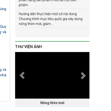
phân hạng sản phẩm mỗi xã một sản
phẩm
vùng
Hướng dẫn thực hiện một số nội dung
Chương trình mục tiêu quốc gia xây dựng
nông thôn mới, giảm ...
 Quy
g và
THƯ VIỆN ẢNH
g và
 nhà
Nông thôn mới
Hội nghị