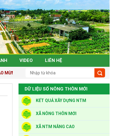
ẢNH
VIDEO
LIÊN HỆ
 MỪNG ĐẾN VỚI TRANG THÔNG TIN NÔNG THÔN MỚI TỈNH THANH
DỮ LIỆU SỐ NÔNG THÔN MỚI
KẾT QUẢ XÂY DỰNG NTM
XÃ NÔNG THÔN MỚI
XÃ NTM NÂNG CAO