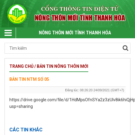
NÔNG THÔN MỚI TỈNH THANH HÓA
TRANG CHỦ / BẢN TIN NÔNG THÔN MỚI
BẢN TIN NTM SỐ 05
Đăng lúc: 08:26:20 24/09/2021 (GMT+7)
https://drive.google.com/file/d/1HdMpsOfnSYa2z3zUIv8ik6hiQjH
usp=sharing
CÁC TIN KHÁC